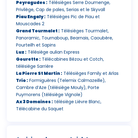
Peyragudes :
Télésièges Serre Doumenge,
Privilège, Cap de pales, Serias et le Skyvall
Piau Engaly :
Télésièges Pic de Piau et
Mouscades 2
Grand Tourmalet :
Télésièges Tourmalet,
Panoramic, Tournaboup, Bearnais, Caoubère,
Pourteilh et Sapins
Luz :
Télésiège aulian Express
Gourette :
Télécabines Bézou et Cotch,
télésiège Sarrière
La Pierre St Martin :
Télésièges Family et Arlas
Trio :
Formiguères (Telemix Calmazeille),
Cambre d’Aze (télésiège Mouly), Porte
Puymorens (télésiège Vignole)
Ax 3 Domaines :
télésiège Lièvre Blanc,
Télécabine du Saquet