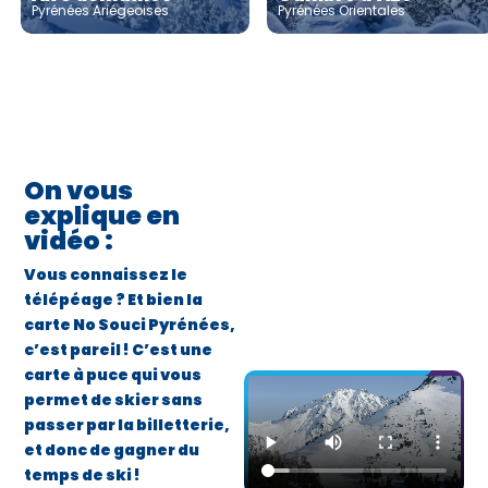
Pyrénées Ariégeoises
Pyrénées Orientales
On vous
explique en
vidéo :
Vous connaissez le
télépéage ? Et bien la
carte No Souci Pyrénées,
c’est pareil ! C’est une
carte à puce qui vous
permet de skier sans
passer par la billetterie,
et donc de gagner du
temps de ski !