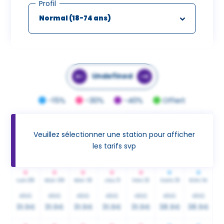
Profil
Undefined
-15%
-30%
-40%
Offert
Ven.
05
Sam.
06
Dim.
07
Veuillez sélectionner une station pour afficher
45€
45€
45€
les tarifs svp
31.5€
38.5€
38.5€
Lun.
08
Mar.
09
Mer.
10
Jeu.
11
Ven.
12
Sam.
13
Dim.
14
45€
45€
45€
45€
45€
45€
45€
31.5€
31.5€
31.5€
31.5€
31.5€
38.5€
38.5€