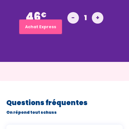
46
€
1
-
+
Achat Express
Questions fréquentes
On répond tout schuss