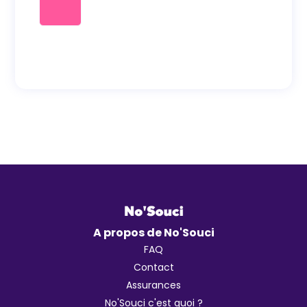
A propos de No'Souci
FAQ
Contact
Assurances
No'Souci c'est quoi ?