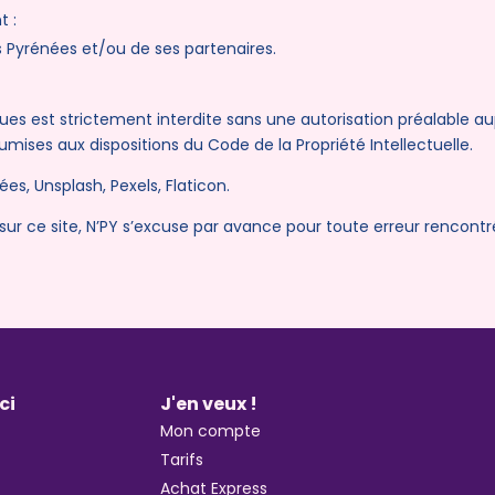
t :
s Pyrénées et/ou de ses partenaires.
ques est strictement interdite sans une autorisation préalable a
mises aux dispositions du Code de la Propriété Intellectuelle.
s, Unsplash, Pexels, Flaticon.
sur ce site, N’PY s’excuse par avance pour toute erreur rencontr
ci
J'en veux !
Mon compte
Tarifs
Achat Express