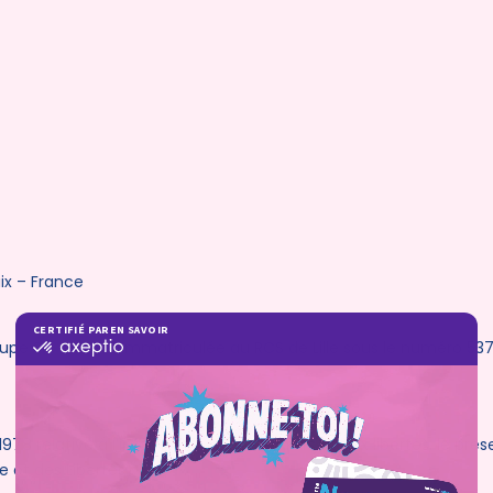
ix – France
oupe SA, société immatriculée au RCS de Lille sous le numéro 537
8 relative à l’informatique, aux fichiers et aux libertés, le prése
 et des Libertés).