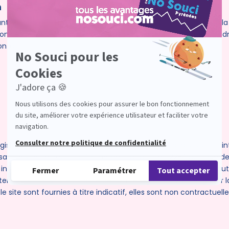
n
t font l’objet d’un traitement automatisé. Conformément à la lo
ns et, le cas échéant, du droit de rectification, ainsi que d’un dr
ontacter :
égislations françaises et internationales relatives à la propriété i
t le site ne peut, conformément à l’article L122-4 du code de la 
tégrale ou partielle, sur quelque support que ce soit, sans l’aut
nterdiction constitue un acte de contrefaçon pouvant engager la
site sont fournies à titre indicatif, elles sont non contractuell