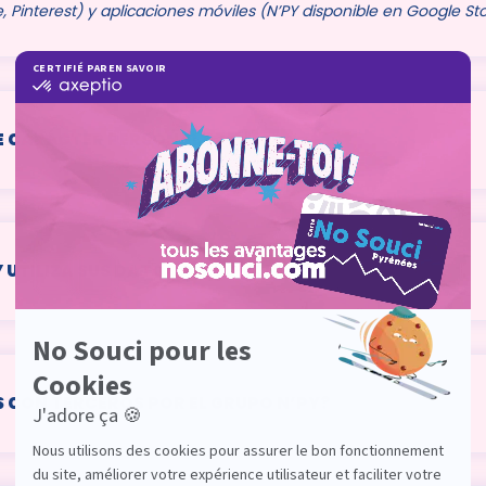
Pinterest) y aplicaciones móviles (N’PY disponible en Google St
E CARÁCTER PERSONAL?
Y UTILIZA SUS DATOS PERSONALES?
 CON TERCEROS POR EL GRUPO N’PY?