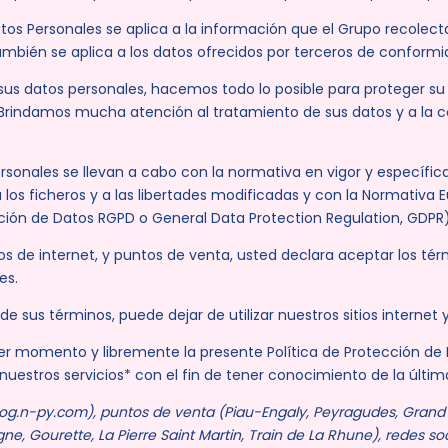
tos Personales se aplica a la información que el Grupo recolecta
 También se aplica a los datos ofrecidos por terceros de conform
s datos personales, hacemos todo lo posible para proteger su p
Brindamos mucha atención al tratamiento de sus datos y a la c
rsonales se llevan a cabo con la normativa en vigor y específic
 a los ficheros y a las libertades modificadas y con la Normativa
ción de Datos RGPD o General Data Protection Regulation, GDPR)
sitios de internet, y puntos de venta, usted declara aceptar los t
es.
 sus términos, puede dejar de utilizar nuestros sitios internet y
 momento y libremente la presente Política de Protección de Da
a nuestros servicios* con el fin de tener conocimiento de la úl
, blog.n-py.com), puntos de venta (Piau-Engaly, Peyragudes, Gran
e, Gourette, La Pierre Saint Martin, Train de La Rhune), redes soc