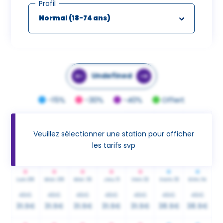
Profil
Undefined
-15%
-30%
-40%
Offert
Ven.
05
Sam.
06
Dim.
07
Veuillez sélectionner une station pour afficher
45€
45€
45€
les tarifs svp
31.5€
38.5€
38.5€
Lun.
08
Mar.
09
Mer.
10
Jeu.
11
Ven.
12
Sam.
13
Dim.
14
45€
45€
45€
45€
45€
45€
45€
31.5€
31.5€
31.5€
31.5€
31.5€
38.5€
38.5€