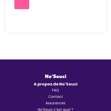
A propos de No'Souci
FAQ
Contact
Assurances
No'Souci c'est quoi ?