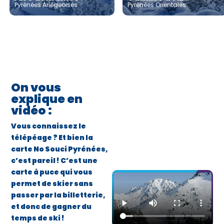
Pyrénées Ariégeoises
Pyrénées Orientales
On vous
explique en
vidéo :
Vous connaissez le
télépéage ? Et bien la
carte No Souci Pyrénées,
c’est pareil ! C’est une
carte à puce qui vous
permet de skier sans
passer par la billetterie,
et donc de gagner du
temps de ski !