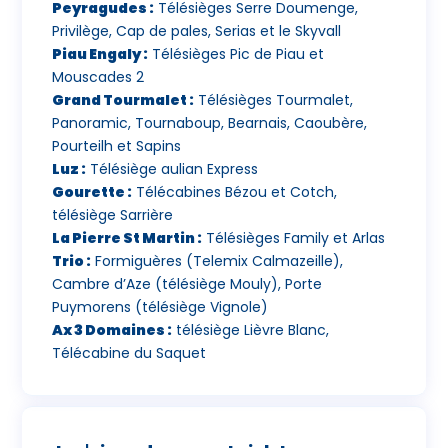
Peyragudes :
Télésièges Serre Doumenge,
Privilège, Cap de pales, Serias et le Skyvall
Piau Engaly :
Télésièges Pic de Piau et
Mouscades 2
Grand Tourmalet :
Télésièges Tourmalet,
Panoramic, Tournaboup, Bearnais, Caoubère,
Pourteilh et Sapins
Luz :
Télésiège aulian Express
Gourette :
Télécabines Bézou et Cotch,
télésiège Sarrière
La Pierre St Martin :
Télésièges Family et Arlas
Trio :
Formiguères (Telemix Calmazeille),
Cambre d’Aze (télésiège Mouly), Porte
Puymorens (télésiège Vignole)
Ax 3 Domaines :
télésiège Lièvre Blanc,
Télécabine du Saquet