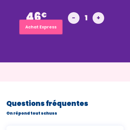
46
€
1
-
+
Achat Express
Questions fréquentes
On répond tout schuss