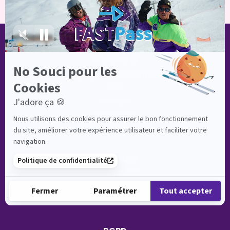
A propos de No'Souci
FAQ
Contact
Assurances
No'Souci c'est quoi ?
J'en veux !
Mon compte
Tarifs
Achat Express