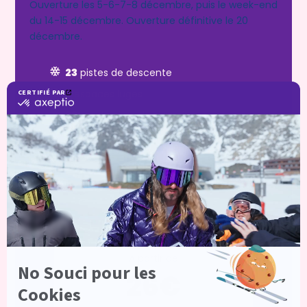
Ouverture les 5-6-7-8 décembre, puis le week-end
du 14-15 décembre. Ouverture définitive le 20
décembre.
23
pistes de descente
2
espaces luges
22km
de piste de ski alpin
2400m
de dénivelé
Espace
free-ride
A partir de
26€