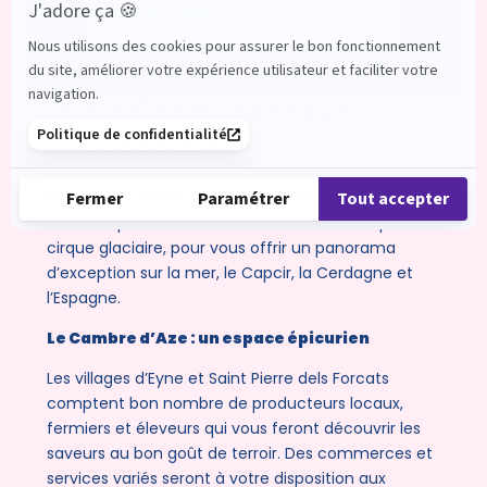
Acheter la carte
La station du bonheur
Au cœur du Parc Régional des Pyrénées Catalanes,
le Cambre d’Aze est situé sur deux villages : Eyne et
Saint-Pierre Dels Forcats. Son domaine skiable à
l’abri des pins et du vent s’étend sous un imposant
cirque glaciaire, pour vous offrir un panorama
d’exception sur la mer, le Capcir, la Cerdagne et
l’Espagne.
Le Cambre d’Aze : un espace épicurien
Les villages d’Eyne et Saint Pierre dels Forcats
comptent bon nombre de producteurs locaux,
fermiers et éleveurs qui vous feront découvrir les
saveurs au bon goût de terroir. Des commerces et
services variés seront à votre disposition aux