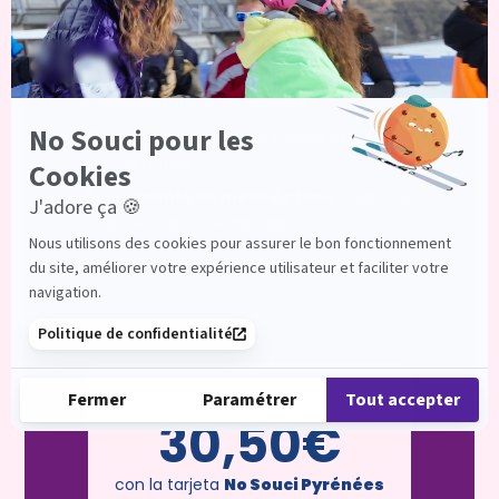
Un dominio esquiable extendido sobre más
de
60 hectáreas
El
Pont d’Espagne
: un dominio
impresionante de los Pirineos
Esquí alpino, nórdico, trineos de perros y
mucho mḿas !
Una
manto de nieve óptimo
cada año
durante toda la temporada.
a partir de
30,50€
con la tarjeta
No Souci Pyrénées