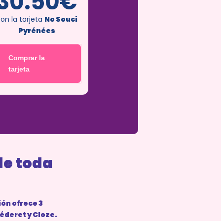
30.50€
on la tarjeta
No Souci
Pyrénées
Comprar la
tarjeta
de toda
ión ofrece 3
Béderet y Cloze.