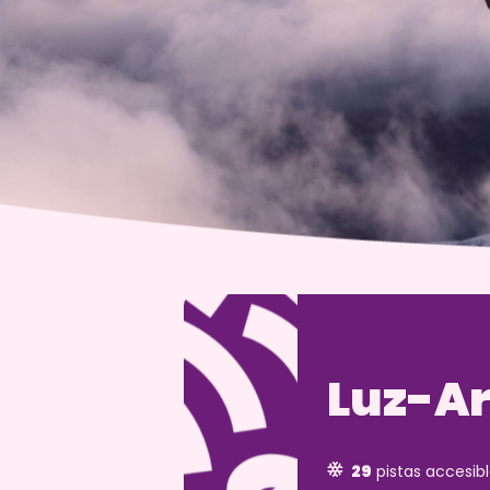
Luz-A
29
pistas accesible