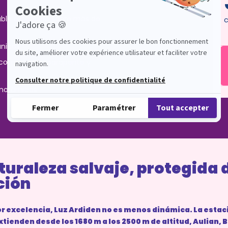
s
ble extendido sobre más de
c
nicos
co, raquetas, parapente y
anorámicos
turaleza salvaje, protegida 
ción
or excelencia, Luz Ardiden no es menos dinámica. La estac
xtienden desde los 1680 m a los 2500 m de altitud, Aulian, 