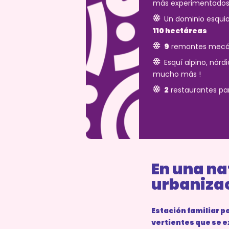
más experimentado
Un dominio esquia
110 hectáreas
9
remontes mecá
Esquí alpino, nórdi
mucho más !
2
restaurantes p
En una na
urbaniza
Estación familiar p
vertientes que se e