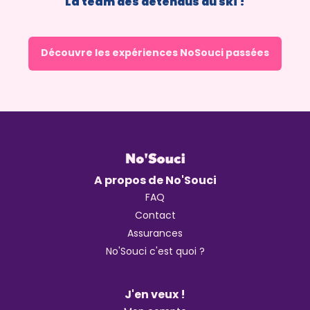
La team des détendus du ski !
Découvre les expériences NoSouci passées
A propos de No'Souci
FAQ
Contact
Assurances
No'Souci c'est quoi ?
J'en veux !