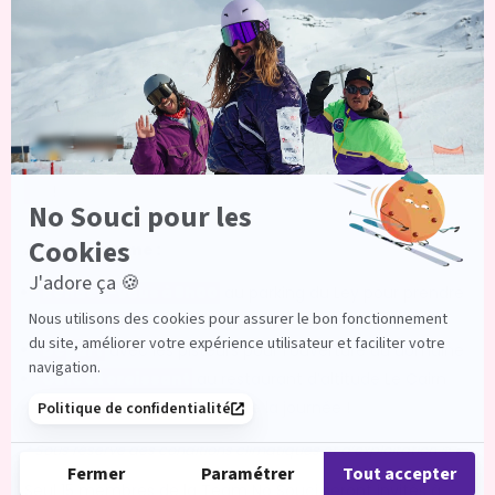
skiable avec les pisteurs
Découvre une partie du quotidien des pisteurs
et
partage un moment privilégié avec ces passionnés
de la montagne
pour comprendre les coulisses de la
station et sois le premier à dévaler les pistes
fraîchement préparées avant l’ouverture du domaine
!
Au programme :
Rendez-vous à 8h00
au parking du Ley pour prendre
la télécabine 🗓️
Départ
avec les pisteurs pour l’ouverture du domaine
Café et croissant
au restaurant d’altitude Le Cairn
Profitez
du domaine toute la journée !
* Sous réserve des conditions climatiques et d’exploitation
❄️☀️
Seul 15 membres de la Team No Souci seront invités à