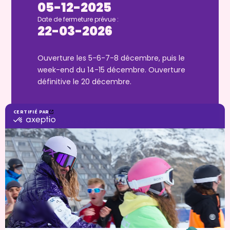
05-12-2025
Date de fermeture prévue :
22-03-2026
Ouverture les 5-6-7-8 décembre, puis le
week-end du 14-15 décembre. Ouverture
définitive le 20 décembre.
19
pistes de descente
7
remontées mécaniques
25km
de domaine skiable
10
hectares de free-ride
Boardercross