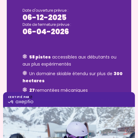
Date d'ouverture prévue :
06-12-2025
Date de fermeture prévue :
06-04-2026
58 pistes
accessibles aux débutants ou
aux plus expérimentés
Un domaine skiable étendu sur plus de
300
hectares
27
remontées mécaniques
6 restaurants
d’altitude pour une pause
gourmande entre deux descentes
Piste Riders, espace Freestyle et espace
Freeride