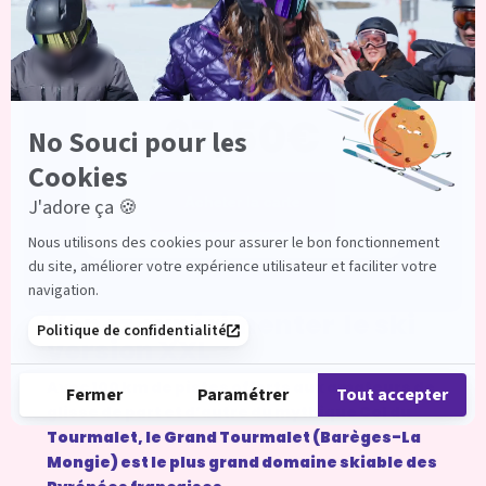
à partir de
37,50€
Acheter la carte
Venez expérimenter
le ski
version XXL
Avec 100 km de pistes offerts aux amateurs de
glisse de part et d’autre du mythique Col du
Tourmalet, le Grand Tourmalet (Barèges-La
Mongie) est le plus grand domaine skiable des