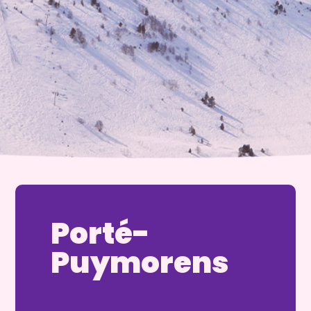
Porté-
Puymorens