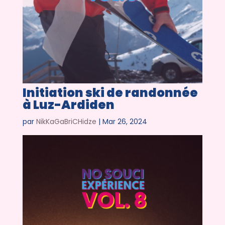
Initiation ski de randonnée
à Luz-Ardiden
par
NikKaGaBriCHidze
|
Mar 26, 2024