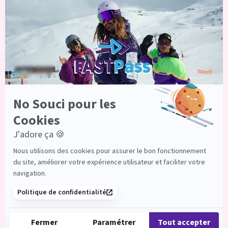
Freestyle School
par
NikKaGaBriCHidze
|
Déc 19, 2023